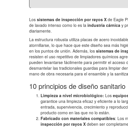
Los
sistemas de inspección por rayos X
de Eagle PI
de lavado intenso como lo es la
industria cárnica
y pr
diariamente.
La estructura robusta utiliza placas de acero inoxidab
atornillarse, lo que hace que este diseño sea más hig
en los puntos de unión. Además, los
sistemas de ins
resisten el uso repetitivo de limpiadores químicos agr
pueden levantarse fácilmente para permitir el acceso d
desmantelar las tradicionales guardas para limpiar den
mano de obra necesaria para el ensamble y la sanitizac
10 principios de diseño sanitario
Limpieza a nivel microbiológico:
Los
equipos
garantice una limpieza eficaz y eficiente a lo lar
entrada, supervivencia, crecimiento y reproducci
producto como en las que no lo están.
Fabricado con materiales compatibles
: Los m
inspección por rayos X
deben ser completamen