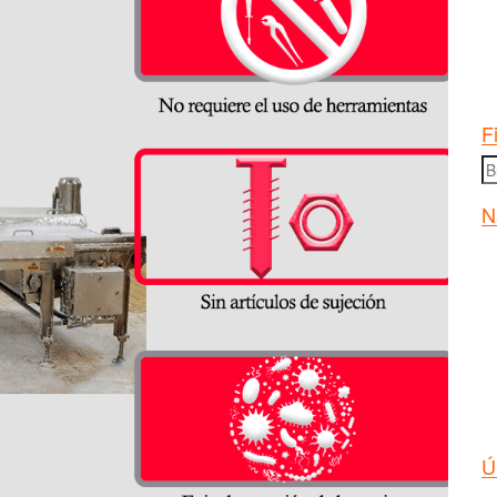
F
B
po
N
Ú