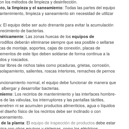
on los métodos de limpieza y desinfección.
to, la
limpieza y el saneamiento
: Todas las partes del equipo
antenimiento, limpieza y saneamiento sin necesidad de utilizar
s
: El equipo debe ser auto drenante para evitar la acumulación
recimiento de bacterias.
rméticamente
: Las zonas huecas de los
equipos de
rodillos deberán eliminarse siempre que sea posible o sellarse
as de montaje, soportes, cajas de conexión, placas de
 elementos de este tipo deben soldarse de forma continua a la
ados y roscados.
tar libres de nichos tales como picaduras, grietas, corrosión,
 solapamiento, salientes, roscas interiores, remaches de pernos
funcionamiento normal, el equipo debe funcionar de manera que
 albergar y desarrollar bacterias.
miento
: Los recintos de mantenimiento y las interfaces hombre-
e las válvulas, los interruptores y las pantallas táctiles,
enetren ni se acumulen productos alimenticios, agua o líquidos
 el diseño físico de los recintos debe ser inclinado o con
macenamiento.
 de la planta
: El
equipo de inspección de productos
debe estar
nica con otros equipos y sistemas, como los eléctricos,