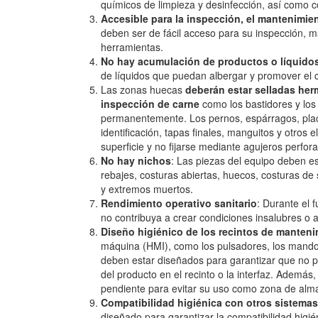
químicos de limpieza y desinfección, así como c
Accesible
para la inspección, el mantenimien
deben ser de fácil acceso para su inspección, m
herramientas.
No hay acumulación de productos o
líquido
de líquidos que puedan albergar y promover el c
Las zonas huecas
deberán estar selladas he
inspección de carne
como los bastidores y los 
permanentemente. Los pernos, espárragos, plac
identificación, tapas finales, manguitos y otros
superficie y no fijarse mediante agujeros perfor
No hay
nichos
: Las piezas del equipo deben es
rebajes, costuras abiertas, huecos, costuras de
y extremos muertos.
Rendimiento operativo sanitario
: Durante el 
no contribuya a crear condiciones insalubres o a
Diseño higiénico de
los recintos de manteni
máquina (HMI), como los pulsadores, los mandos d
deben estar diseñados para garantizar que no p
del producto en el recinto o la interfaz. Además,
pendiente para evitar su uso como zona de al
Compatibilidad higiénica con otros sistemas
diseñado para garantizar la compatibilidad higié