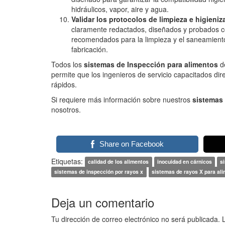
hidráulicos, vapor, aire y agua.
Validar los protocolos
de limpieza e higieniz
claramente redactados, diseñados y probados co
recomendados para la limpieza y el saneamiento
fabricación.
Todos los
sistemas de Inspección para alimentos
de
permite que los ingenieros de servicio capacitados d
rápidos.
Si requiere más información sobre nuestros
sistemas 
nosotros.
Share on Facebook
Etiquetas:
calidad de los alimentos
inocuidad en cárnicos
s
sistemas de inspección por rayos x
sistemas de rayos X para al
Deja un comentario
Tu dirección de correo electrónico no será publicada.