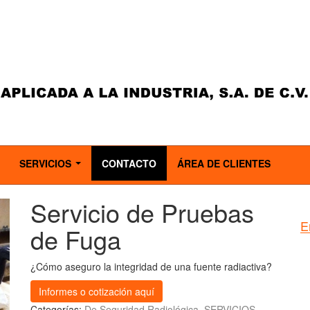
SERVICIOS
CONTACTO
ÁREA DE CLIENTES
..
...
Servicio de Pruebas
E
de Fuga
¿Cómo aseguro la integridad de una fuente radiactiva?
Informes o cotización aquí
Categorías:
De Seguridad Radiológica
,
SERVICIOS
,