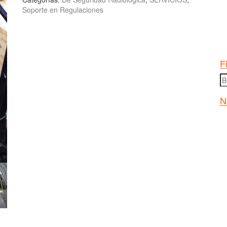
Soporte en Regulaciones
F
B
po
N