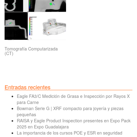
Tomografía Computarizada
(CT)
Entradas recientes
Eagle FA3/C Medición de Grasa e Inspección por Rayos X
para Carne
Bowman Serie G | XRF compacto para joyería y piezas
pequeñas
RAISA y Eagle Product Inspection presentes en Expo Pack
2025 en Expo Guadalajara
La importancia de los cursos POE y ESR en seguridad