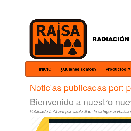
INICIO
¿Quiénes somos?
Productos
.
Noticias publicadas por:
p
Bienvenido a nuestro nuev
Publicado
5:43 am
por
pablo
&
en la categoría
Noticia