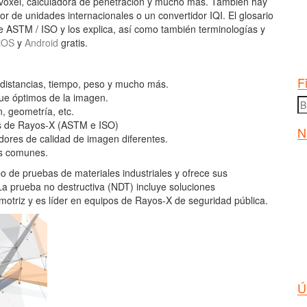
vóxel, calculadora de penetración y mucho más. También hay
r de unidades internacionales o un convertidor IQI. El glosario
 ASTM / ISO y los explica, así como también terminologías y
iOS
y
Android
gratis.
F
 distancias, tiempo, peso y mucho más.
que óptimos de la imagen.
B
, geometría, etc.
po
es de Rayos-X (ASTM e ISO)
N
dores de calidad de imagen diferentes.
os comunes.
o de pruebas de materiales industriales y ofrece sus
a prueba no destructiva (NDT) incluye soluciones
omotriz y es líder en equipos de Rayos-X de seguridad pública.
Ú