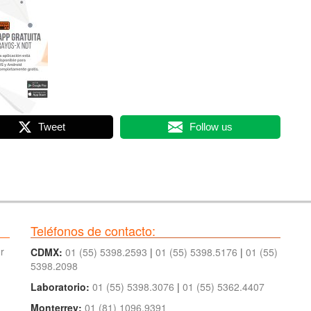
Tweet
Follow us
Teléfonos de contacto:
r
CDMX:
01 (55) 5398.2593
|
01 (55) 5398.5176
|
01 (55)
5398.2098
Laboratorio:
01 (55) 5398.3076
|
01 (55) 5362.4407
Monterrey:
01 (81) 1096.9391